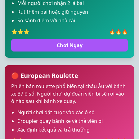
Mỗi người chơi nhận 2 lá bài
Rút thêm bài hoặc giữ nguyên
So sánh điểm với nhà cái
⭐⭐⭐
🔥🔥🔥
Chơi Ngay
🔴 European Roulette
Phiên bản roulette phổ biến tại châu Âu với bánh
xe 37 ô số. Người chơi dự đoán viên bi sẽ rơi vào
ô nào sau khi bánh xe quay.
Người chơi đặt cược vào các ô số
Croupier quay bánh xe và thả viên bi
Xác định kết quả và trả thưởng