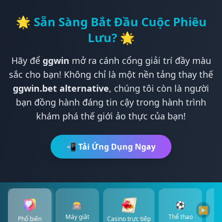
🌟 Sẵn Sàng Bắt Đầu Cuộc Phiêu
Lưu? 🌟
Hãy để
ggwin
mở ra cánh cổng giải trí đầy màu
sắc cho bạn! Không chỉ là một nền tảng thay thế
ggwin.bet alternative
, chúng tôi còn là người
bạn đồng hành đáng tin cậy trong hành trình
khám phá thế giới ảo thực của bạn!
📲 Tải Ứng Dụng Ngay
🎰
⚽
▶
Máy giật
Thể thao
Phổ biến
Casino trực tiếp