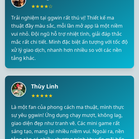
★★★★☆
Trải nghiệm tại ggwin rất thú vị! Thiết kế ma
thuật đầy màu sắc, mỗi lần mở app là một niềm
vui nhỏ. Đội ngũ hỗ trợ nhiệt tình, giải đáp thắc
mắc rất chi tiết. Mình đặc biệt ấn tượng với tốc độ
xử lý giao dịch, nhanh hơn nhiều so với các nền
tảng khác.
Thùy Linh
★★★★★
Là một fan của phong cách ma thuật, mình thực
sự yêu ggwin! Ứng dụng chạy mượt, không lag,
giao diện đẹp như tranh vẽ. Các mini game rất
sáng tạo, mang lại nhiều niềm vui. Ngoài ra, nền