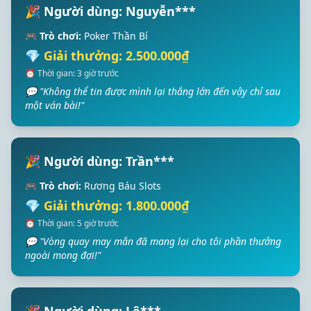
🎉 Người dùng: Nguyễn***
🎮 Trò chơi:
Poker Thần Bí
💎 Giải thưởng: 2.500.000₫
⏰ Thời gian: 3 giờ trước
💬 "Không thể tin được mình lại thắng lớn đến vậy chỉ sau
một ván bài!"
🎉 Người dùng: Trần***
🎮 Trò chơi:
Rương Báu Slots
💎 Giải thưởng: 1.800.000₫
⏰ Thời gian: 5 giờ trước
💬 "Vòng quay may mắn đã mang lại cho tôi phần thưởng
ngoài mong đợi!"
🎉 Người dùng: Lê***