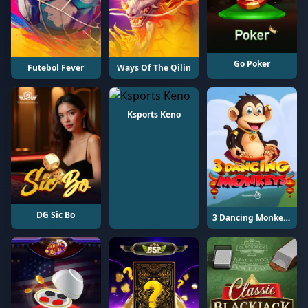
Go Poker
Futebol Fever
Ways Of The Qilin
Ksports Keno
DG Sic Bo
3 Dancing Monkeys