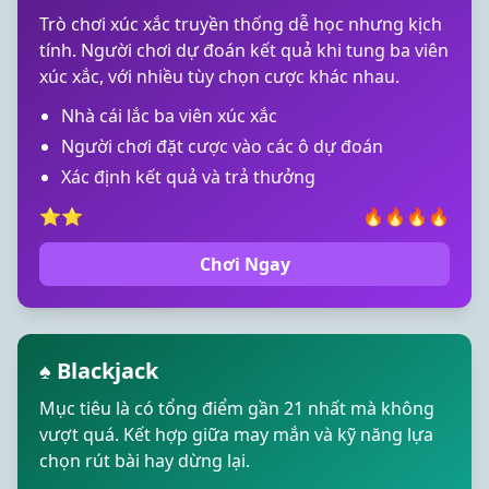
Trò chơi xúc xắc truyền thống dễ học nhưng kịch
tính. Người chơi dự đoán kết quả khi tung ba viên
xúc xắc, với nhiều tùy chọn cược khác nhau.
Nhà cái lắc ba viên xúc xắc
Người chơi đặt cược vào các ô dự đoán
Xác định kết quả và trả thưởng
⭐⭐
🔥🔥🔥🔥
Chơi Ngay
♠️ Blackjack
Mục tiêu là có tổng điểm gần 21 nhất mà không
vượt quá. Kết hợp giữa may mắn và kỹ năng lựa
chọn rút bài hay dừng lại.