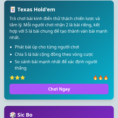
🃏 Texas Hold'em
Trò chơi bài kinh điển thử thách chiến lược và
tâm lý. Mỗi người chơi nhận 2 lá bài riêng, kết
hợp với 5 lá bài chung để tạo thành ván bài mạnh
nhất.
Phát bài úp cho từng người chơi
Chia 5 lá bài cộng đồng theo vòng cược
So sánh bài mạnh nhất để xác định người
thắng
⭐⭐⭐
🔥🔥🔥
Chơi Ngay
🎲 Sic Bo